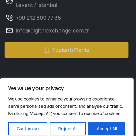
Levent / İstanbul
+90 212 809 77 36
info@digitalexchange.com.tr
Toplantı Planla
We value your privacy
We use cookies to enhance your browsing experience,
2gether Social
© Tüm hakları saklıdır.
serve personalised ads or content, and analyse our traffic.
By clicking "Accept All", you consent to our use of cookies.
2gether Social bir
Bize Yazın!
kuruluşudur.
Customise
Reject All
Accept All