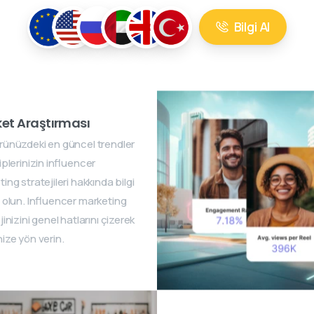
Bilgi Al
et Araştırması
rünüzdeki en güncel trendler
iplerinizin influencer
ing stratejileri hakkında bilgi
 olun. Influencer marketing
jinizini genel hatlarını çizerek
ize yön verin.