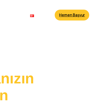
Hemen Başvur
r
İletişim
Türkçe
nızın
n