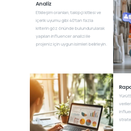
Analiz
Etkileşim oranları, takipçi kitlesi ve
içerik uyumu gibi 40'tan fazla
kriterin göz önünde bulundurularak
yapılan influencer analizi ile
projeniz için uygun isimleri belirleyin.
Rap
Yürüt
verile
influe
stratej