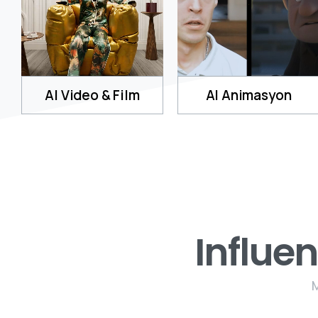
AI Video & Film
AI Animasyon
Influe
M