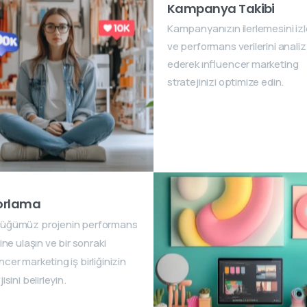
Kampanya Takibi
Kampanyanızın ilerlemesini izl
ve performans verilerini analiz
ederek ınfluencer marketing
stratejinizi optimize edin.
orlama
tüğümüz projenin performans
rine ulaşın ve bir sonraki
ncer marketing iş birliğinizin
isini belirleyin.