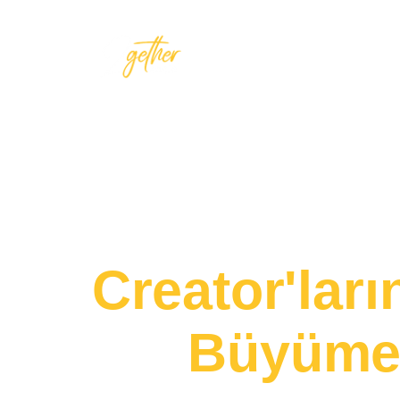
Ana Sayfa
Kurumsal
Global Influe
Creator'lar
Büyüme