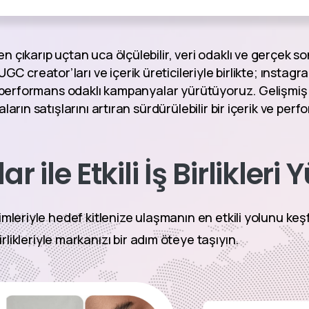
çıkarıp uçtan uca ölçülebilir, veri odaklı ve gerçek s
C creator’ları ve içerik üreticileriyle birlikte; ınstag
performans odaklı kampanyalar yürütüyoruz. Gelişmiş 
ların satışlarını artıran sürdürülebilir bir içerik ve p
r ile Etkili İş Birlikleri
imleriyle hedef kitlenize ulaşmanın en etkili yolunu keş
birlikleriyle markanızı bir adım öteye taşıyın.