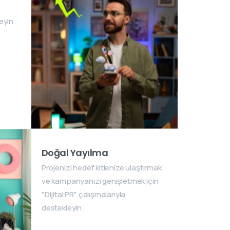
eyin
Doğal Yayılma
Projenizi hedef kitlenize ulaştırmak
ve kampanyanızı genişletmek için
"Dijital PR" çalışmalarıyla
destekleyin.