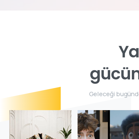
Y
g
ü
c
ü
Geleceği bugünde