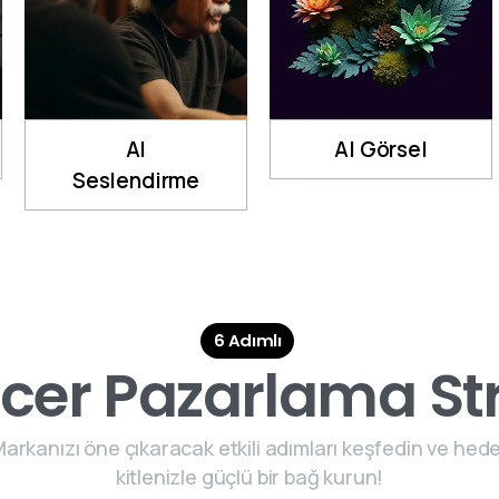
AI
AI Görsel
Seslendirme
6 Adımlı
ncer Pazarlama Stra
arkanızı öne çıkaracak etkili adımları keşfedin ve hed
kitlenizle güçlü bir bağ kurun!