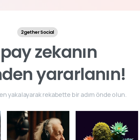
2gether Social
a
p
a
y
z
e
k
a
n
ı
n
n
d
e
n
y
a
r
a
r
l
a
n
ı
n
!
n yakalayarak rekabette bir adım önde olun.