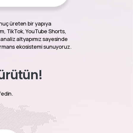
onuç üreten bir yapıya
ram, TikTok, YouTube Shorts,
analiz altyapımız sayesinde
erformans ekosistemi sunuyoruz.
 Yürütün!
fedin.