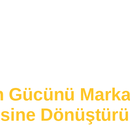
Hizmetler
Yapay Zeka
UGC Akademi
Paketle
ncer Marketing & UGC Platformu
ın Gücünü Marka
sine Dönüştürü