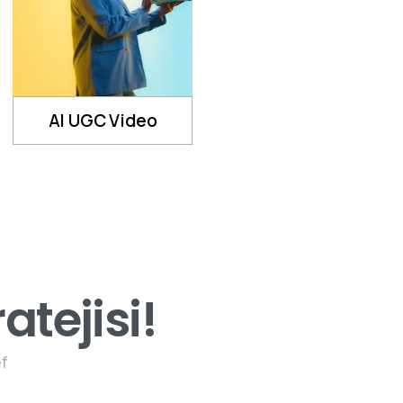
AI UGC Video
tejisi!
ef