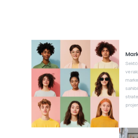
Mark
Sektö
ve rak
market
sahibi
strate
projen