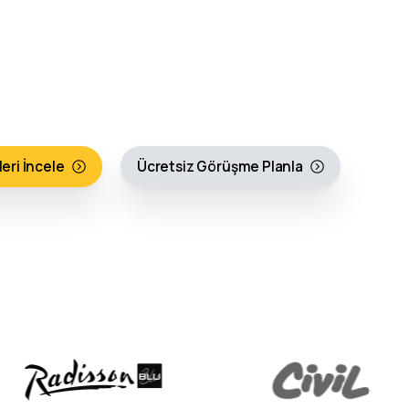
 yaklaşımımız ve uçtan uca kampanya yönet
im ve ölçülebilir performans üretiyoruz.
eri İncele
Ücretsiz Görüşme Planla