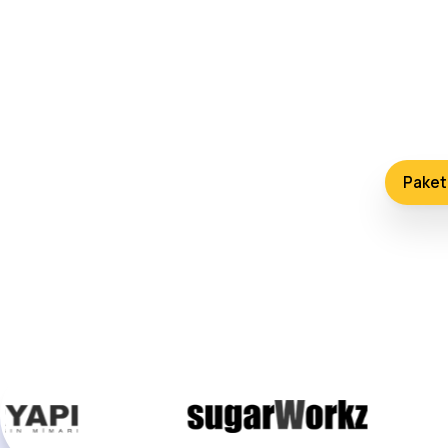
126 ülkedeki creator ağımız, veri odaklı
içerik, etkileş
Paketl