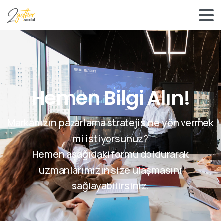
Hemen Bilgi Alın!
Markanızın pazarlama stratejisine yön vermek
mi istiyorsunuz?
Hemen aşağıdaki formu doldurarak
uzmanlarımızın size ulaşmasını
sağlayabilirsiniz.